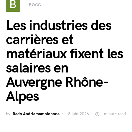
B
BOCC
Les industries des
carrières et
matériaux fixent les
salaires en
Auvergne Rhône-
Alpes
by
Rado Andriamampionona
18 juin 2026
1 minute read