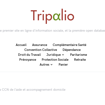
 le premier site en ligne d'information sociale, et la première open databas
Accueil
Assurance
Complémentaire Santé
Convention Collective
Dépendance
Droit du Travail
Juridique
Paritarisme
Prévoyance
Protection Sociale
Retraite
Autres
Panier
 la CCN de l’aide et accompagnement domicile