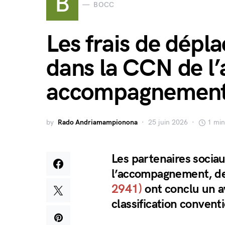
B
BOCC
Les frais de dépl
dans la CCN de l’
accompagnement
by
Rado Andriamampionona
25 juin 2026
1 min
Les partenaires sociau
l’accompagnement, des
2941)
ont conclu un a
classification convent