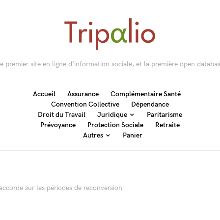
 le premier site en ligne d'information sociale, et la première open databas
Accueil
Assurance
Complémentaire Santé
Convention Collective
Dépendance
Droit du Travail
Juridique
Paritarisme
Prévoyance
Protection Sociale
Retraite
Autres
Panier
s’accorde sur les périodes de reconversion