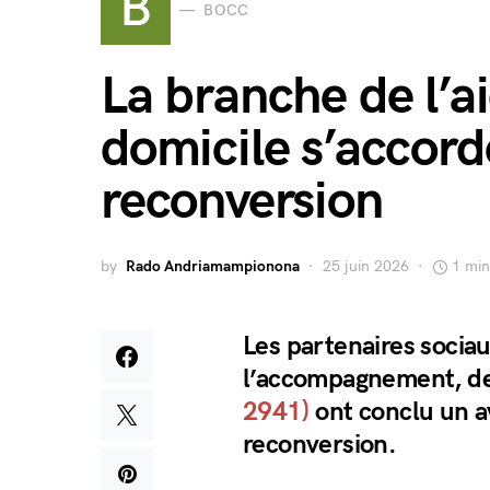
B
BOCC
La branche de l’ai
domicile s’accord
reconversion
by
Rado Andriamampionona
25 juin 2026
1 min
Les partenaires sociau
l’accompagnement, des
2941)
ont conclu un a
reconversion.