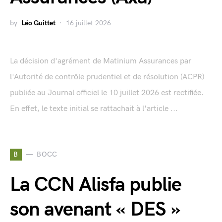
by
Léo Guittet
16 juillet 2026
La décision d'agrément de Matinium Assurances par
l'Autorité de contrôle prudentiel et de résolution (ACPR)
publiée au Journal officiel le 10 juillet 2026 est rectifiée.
En effet, le texte initial se rattachait à l'article ...
B
BOCC
La CCN Alisfa publie
son avenant « DES »