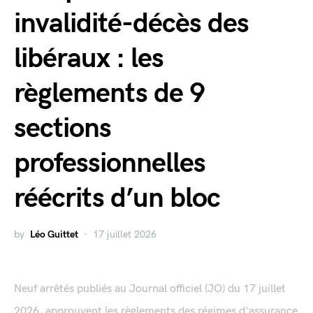
invalidité-décès des
libéraux : les
règlements de 9
sections
professionnelles
réécrits d’un bloc
by
Léo Guittet
17 juillet 2026
Neuf arrêtés publiés au Journal officiel (JO) du 17 juillet
2026, approuvent les règlements des régimes d'assurance