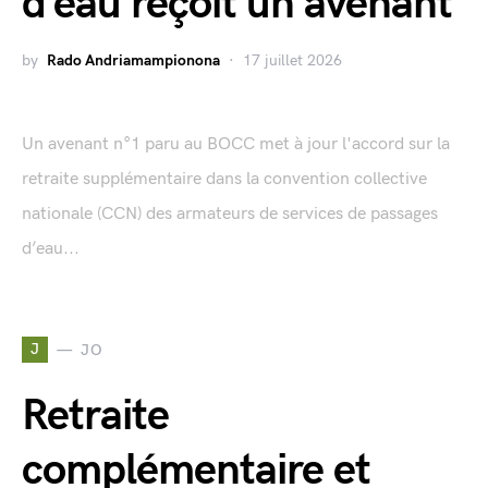
d’eau reçoit un avenant
by
Rado Andriamampionona
17 juillet 2026
Un avenant n°1 paru au BOCC met à jour l'accord sur la
retraite supplémentaire dans la convention collective
nationale (CCN) des armateurs de services de passages
d’eau...
J
JO
Retraite
complémentaire et