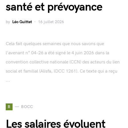
santé et prévoyance
by
Léo Guittet
16 juillet 2026
Cela fait quelques semaines que nous savons que
l'avenant n° 04-26 a été signé le 4 juin 2026 dans la
convention collective nationale (CCN) des acteurs du lien
social et familial (Alisfa, IDCC 1261). Ce texte qui a reçu
...
B
BOCC
Les salaires évoluent