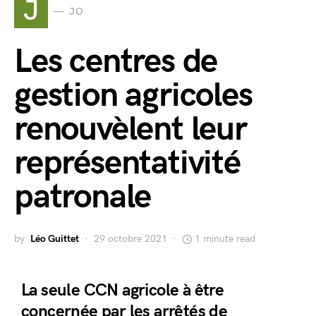
J
JO
Les centres de
gestion agricoles
renouvèlent leur
représentativité
patronale
by
Léo Guittet
29 octobre 2021
1 minute read
La seule CCN agricole à être
concernée par les arrêtés de