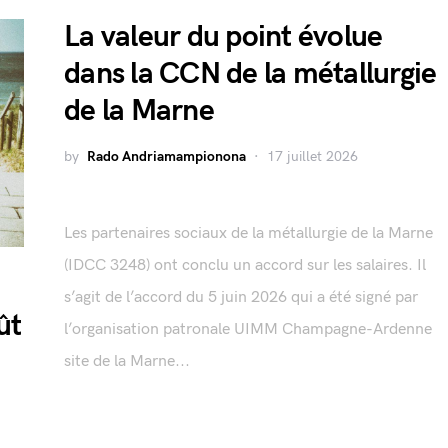
La valeur du point évolue
dans la CCN de la métallurgie
de la Marne
by
Rado Andriamampionona
17 juillet 2026
Les partenaires sociaux de la métallurgie de la Marne
(IDCC 3248) ont conclu un accord sur les salaires. Il
s’agit de l’accord du 5 juin 2026 qui a été signé par
ût
l’organisation patronale UIMM Champagne-Ardenne
site de la Marne...