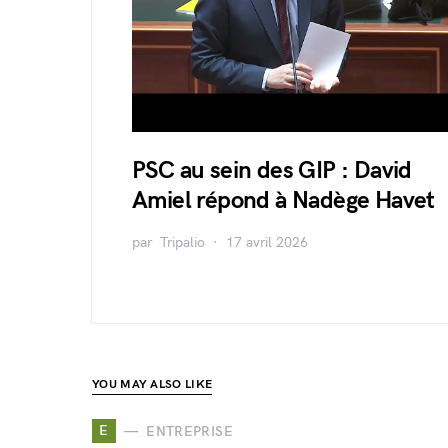
PSC au sein des GIP : David
Amiel répond à Nadège Havet
par
Tripalio
17 avril 2026
YOU MAY ALSO LIKE
E
ENTREPRISE