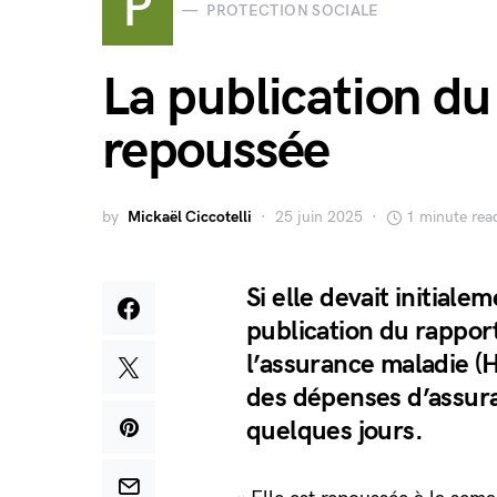
P
PROTECTION SOCIALE
La publication d
repoussée
by
Mickaël Ciccotelli
25 juin 2025
1 minute rea
Si elle devait initiale
publication du rapport
l’assurance maladie (
des dépenses d’assur
quelques jours.