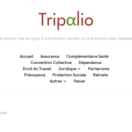
 le premier site en ligne d'information sociale, et la première open databas
Accueil
Assurance
Complémentaire Santé
Convention Collective
Dépendance
Droit du Travail
Juridique
Paritarisme
Prévoyance
Protection Sociale
Retraite
Autres
Panier
ssée