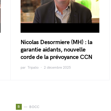
Nicolas Desormiere (MH) : la
garantie aidants, nouvelle
corde de la prévoyance CCN
par
Tripalio
2 décembre 2025
B
BOCC