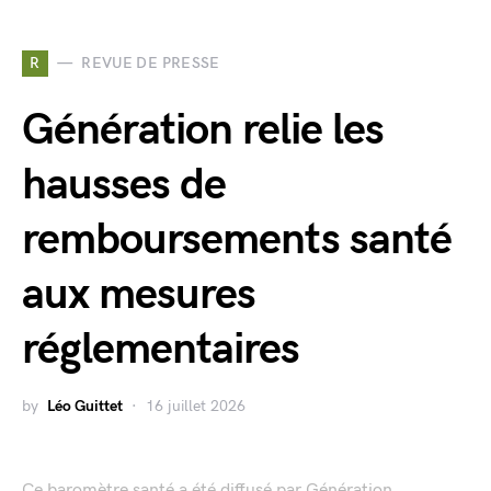
R
REVUE DE PRESSE
Génération relie les
hausses de
remboursements santé
aux mesures
réglementaires
by
Léo Guittet
16 juillet 2026
Ce baromètre santé a été diffusé par Génération. ...