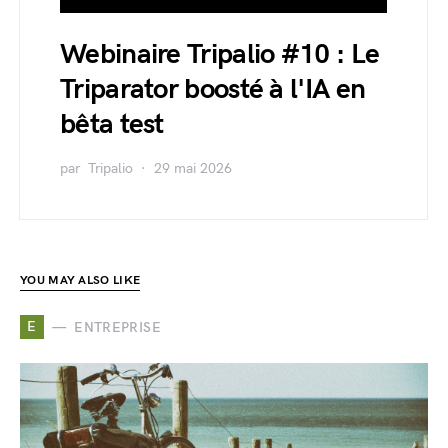
Webinaire Tripalio #10 : Le
Triparator boosté à l'IA en
bêta test
par
Tripalio
29 mai 2026
YOU MAY ALSO LIKE
E
ENTREPRISE