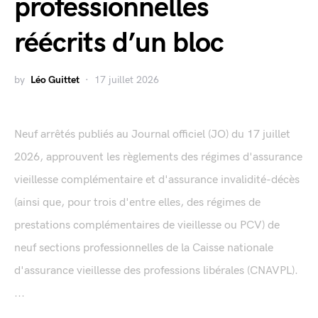
professionnelles
réécrits d’un bloc
by
Léo Guittet
17 juillet 2026
Neuf arrêtés publiés au Journal officiel (JO) du 17 juillet
2026, approuvent les règlements des régimes d'assurance
vieillesse complémentaire et d'assurance invalidité-décès
(ainsi que, pour trois d'entre elles, des régimes de
prestations complémentaires de vieillesse ou PCV) de
neuf sections professionnelles de la Caisse nationale
d'assurance vieillesse des professions libérales (CNAVPL).
...