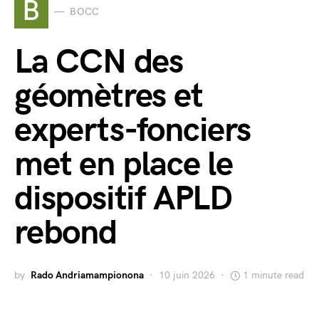
B
BOCC
La CCN des
géomètres et
experts-fonciers
met en place le
dispositif APLD
rebond
by
Rado Andriamampionona
10 juin 2026
1 minute read