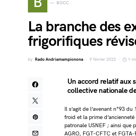
B
BOCC
La branche des ex
frigorifiques révis
by
Rado Andriamampionona
9 février 2022
1 mi
Un accord relatif aux 
collective nationale de
Il s’agit de l’avenant n°93 du
froid et la prime d’ancienneté
patronale USNEF ; ainsi que
AGRO, FGT-CFTC et FGTA-FO. 