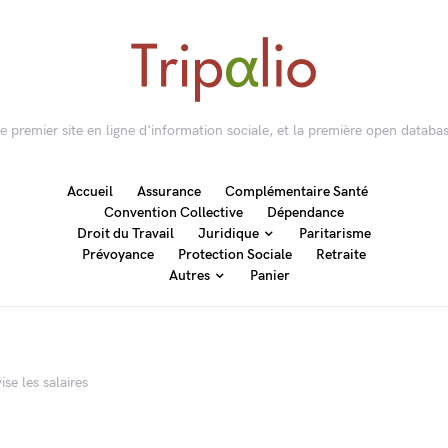
 le premier site en ligne d'information sociale, et la première open databas
Accueil
Assurance
Complémentaire Santé
Convention Collective
Dépendance
Droit du Travail
Juridique
Paritarisme
Prévoyance
Protection Sociale
Retraite
Autres
Panier
ise les salaires