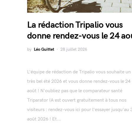
La rédaction Tripalio vous
donne rendez-vous le 24 ao
by
Léo Guittet
28 juillet 2026
L'équipe de rédaction de Tripalio vous souhaite un
très bel été 2026 et vous donne rendez-vous le 24
août ! N'oubliez pas que le comparateur santé
Triparator IA est ouvert gratuitement à tous nos
visiteurs : rendez-vous ici pour l'essayer jusqu'au 
août 2026 ! Et...