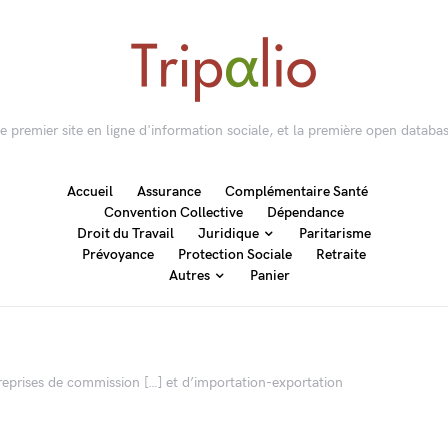
 le premier site en ligne d'information sociale, et la première open databas
Accueil
Assurance
Complémentaire Santé
Convention Collective
Dépendance
Droit du Travail
Juridique
Paritarisme
Prévoyance
Protection Sociale
Retraite
Autres
Panier
eprises de commission […] et d’importation-exportation