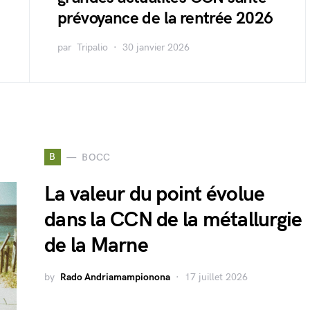
prévoyance de la rentrée 2026
par
Tripalio
30 janvier 2026
B
BOCC
La valeur du point évolue
dans la CCN de la métallurgie
de la Marne
by
Rado Andriamampionona
17 juillet 2026