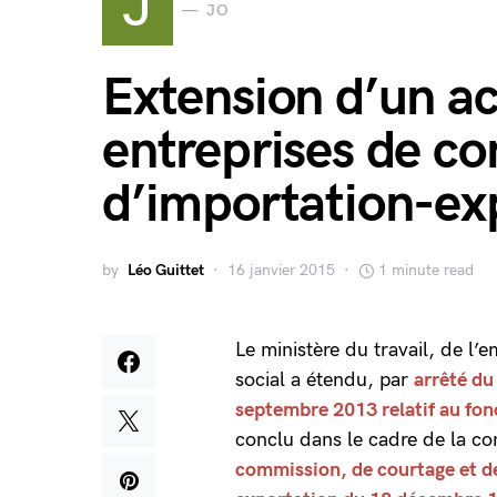
J
JO
Extension d’un a
entreprises de co
d’importation-ex
by
Léo Guittet
16 janvier 2015
1 minute read
Le ministère du travail, de l’
social a étendu, par
arrêté d
septembre 2013 relatif au fon
conclu dans le cadre de la co
commission, de courtage et 