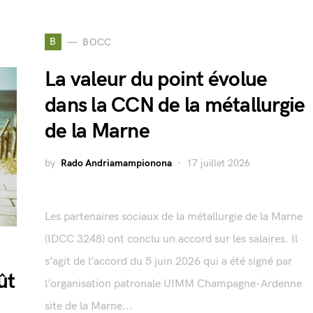
B
BOCC
La valeur du point évolue
dans la CCN de la métallurgie
de la Marne
by
Rado Andriamampionona
17 juillet 2026
Les partenaires sociaux de la métallurgie de la Marne
(IDCC 3248) ont conclu un accord sur les salaires. Il
s’agit de l’accord du 5 juin 2026 qui a été signé par
ût
l’organisation patronale UIMM Champagne-Ardenne
site de la Marne...