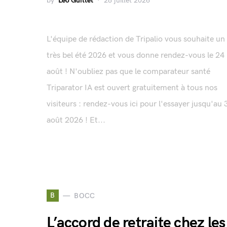
by
Léo Guittet
28 juillet 2026
L'équipe de rédaction de Tripalio vous souhaite un
très bel été 2026 et vous donne rendez-vous le 24
août ! N'oubliez pas que le comparateur santé
Triparator IA est ouvert gratuitement à tous nos
visiteurs : rendez-vous ici pour l'essayer jusqu'au 
août 2026 ! Et...
B
BOCC
L’accord de retraite chez les