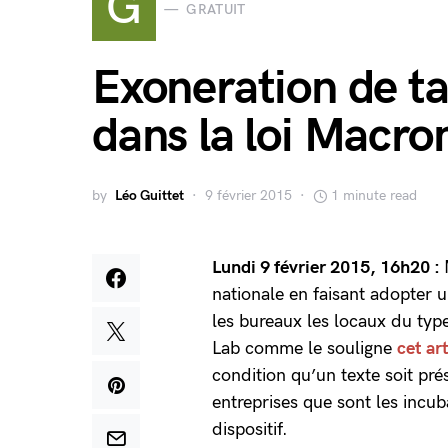
G
GRATUIT
Exoneration de ta
dans la loi Macro
by
Léo Guittet
9 février 2015
1 minute read
Lundi 9 février 2015, 16h20 :
nationale en faisant adopter 
les bureaux les
locaux du type
Lab
comme le souligne
cet ar
condition qu’un texte soit pré
entreprises que sont les incub
dispositif.