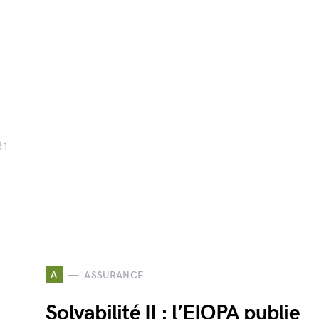
31
A
ASSURANCE
Solvabilité II : l’EIOPA publie