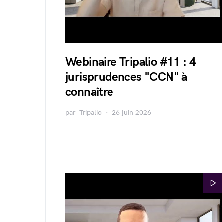
Webinaire Tripalio #11 : 4
jurisprudences "CCN" à
connaître
par
Tripalio
26 juin 2026