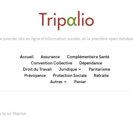
 le premier site en ligne d'information sociale, et la première open databas
Accueil
Assurance
Complémentaire Santé
Convention Collective
Dépendance
Droit du Travail
Juridique
Paritarisme
Prévoyance
Protection Sociale
Retraite
Autres
Panier
s la loi Macron