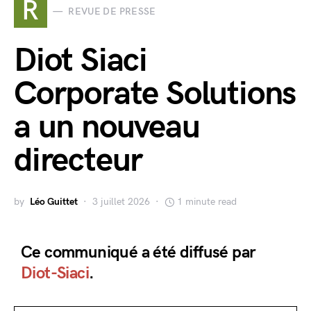
R
REVUE DE PRESSE
Diot Siaci
Corporate Solutions
a un nouveau
directeur
by
Léo Guittet
3 juillet 2026
1 minute read
Ce communiqué a été diffusé par
Diot-Siaci
.