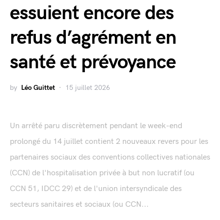
essuient encore des
refus d’agrément en
santé et prévoyance
by
Léo Guittet
15 juillet 2026
Un arrêté paru discrètement pendant le week-end
prolongé du 14 juillet contient 2 nouveaux revers pour les
partenaires sociaux des conventions collectives nationales
(CCN) de l'hospitalisation privée à but non lucratif (ou
CCN 51, IDCC 29) et de l'union intersyndicale des
secteurs sanitaires et sociaux (ou CCN...