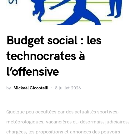
Budget social : les
technocrates à
l’offensive
by
Mickaël Ciccotelli
8 juillet 2026
Quelque peu occultées par des actualités sportives,
météorologiques, vacancières et, désormais, judiciaires,
chargées, les propositions et annonces des pouvoirs