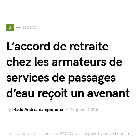
B
BOCC
L’accord de retraite
chez les armateurs de
services de passages
d’eau reçoit un avenant
by
Rado Andriamampionona
17 juillet 2026
Un avenant n°1 paru au BOCC met à jour l'accord sur la