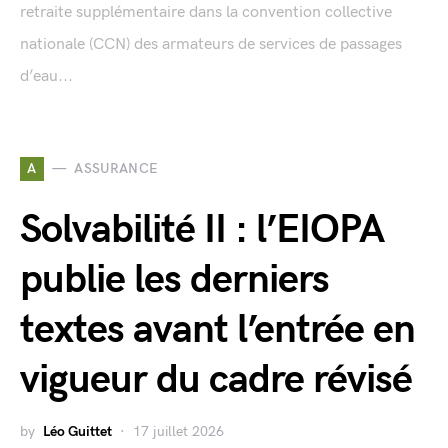
retraite supplémentaire dans la convention collective
nationale (CCN) des armateurs de services de passages
d’eau...
A
ASSURANCE
Solvabilité II : l’EIOPA
publie les derniers
textes avant l’entrée en
vigueur du cadre révisé
by
Léo Guittet
17 juillet 2026