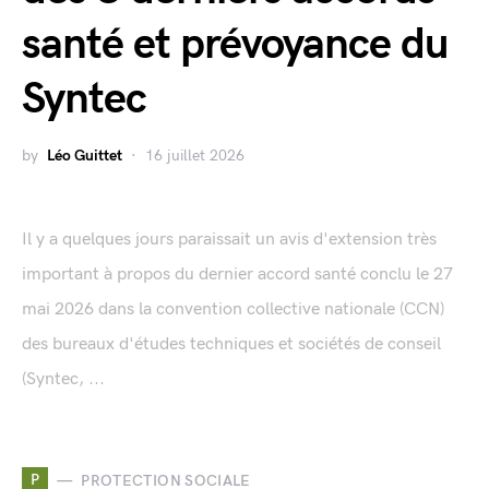
santé et prévoyance du
Syntec
by
Léo Guittet
16 juillet 2026
Il y a quelques jours paraissait un avis d'extension très
important à propos du dernier accord santé conclu le 27
mai 2026 dans la convention collective nationale (CCN)
des bureaux d'études techniques et sociétés de conseil
(Syntec, ...
P
PROTECTION SOCIALE