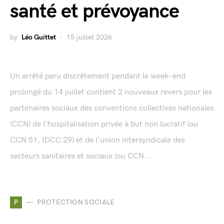
santé et prévoyance
by
Léo Guittet
15 juillet 2026
Un arrêté paru discrètement pendant le week-end
prolongé du 14 juillet contient 2 nouveaux revers pour les
partenaires sociaux des conventions collectives nationales
(CCN) de l'hospitalisation privée à but non lucratif (ou
CCN 51, IDCC 29) et de l'union intersyndicale des
secteurs sanitaires et sociaux (ou CCN...
P
PROTECTION SOCIALE