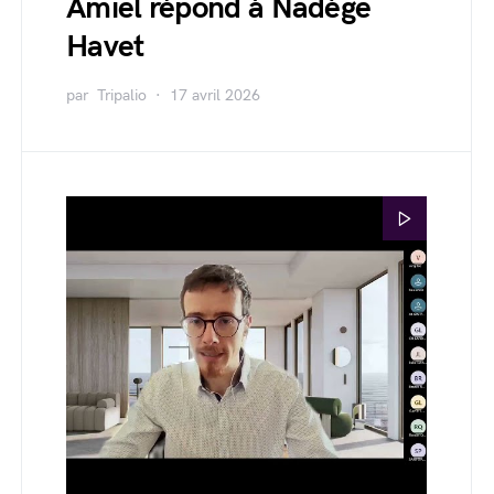
Amiel répond à Nadège
Havet
par
Tripalio
17 avril 2026