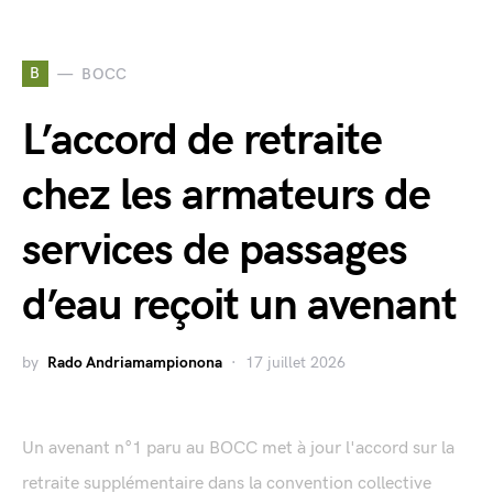
B
BOCC
L’accord de retraite
chez les armateurs de
services de passages
d’eau reçoit un avenant
by
Rado Andriamampionona
17 juillet 2026
Un avenant n°1 paru au BOCC met à jour l'accord sur la
retraite supplémentaire dans la convention collective