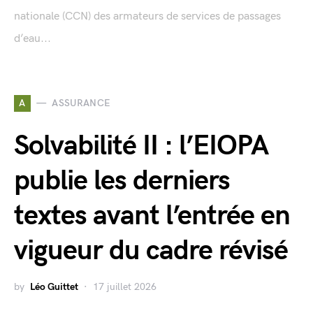
nationale (CCN) des armateurs de services de passages
d’eau...
A
ASSURANCE
Solvabilité II : l’EIOPA
publie les derniers
textes avant l’entrée en
vigueur du cadre révisé
by
Léo Guittet
17 juillet 2026