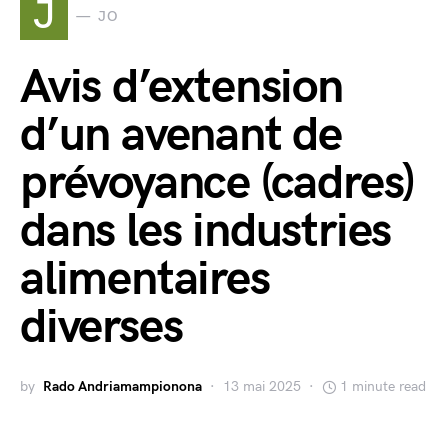
J
JO
Avis d’extension
d’un avenant de
prévoyance (cadres)
dans les industries
alimentaires
diverses
by
Rado Andriamampionona
13 mai 2025
1 minute read