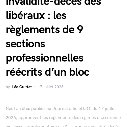
invalidité-décès des
libéraux : les
règlements de 9
sections
professionnelles
réécrits d’un bloc
by
Léo Guittet
17 juillet 2026
Neuf arrêtés publiés au Journal officiel (JO) du 17 juillet
2026, approuvent les règlements des régimes d'assurance
vieillesse complémentaire et d'assurance invalidité-décès