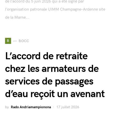
de l’accord du 5 juin 2026 qui a été signé par
l’organisation patronale UIMM Champagne-Ardenne site
de la Marne...
B
BOCC
L’accord de retraite
chez les armateurs de
services de passages
d’eau reçoit un avenant
by
Rado Andriamampionona
17 juillet 2026