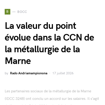
B
BOCC
La valeur du point
évolue dans la CCN de
la métallurgie de la
Marne
by
Rado Andriamampionona
17 juillet 2026
Les partenaires sociaux de la métallurgie de la Marne
(IDCC 3248) ont conclu un accord sur les salaires. Il s’agit