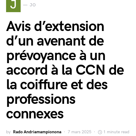
J
JO
Avis d’extension
d’un avenant de
prévoyance à un
accord à la CCN de
la coiffure et des
professions
connexes
by
Rado Andriamampionona
7 mars 2025
1 minute read