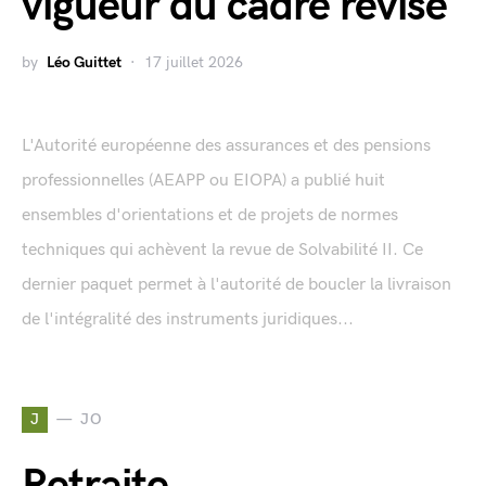
vigueur du cadre révisé
by
Léo Guittet
17 juillet 2026
L'Autorité européenne des assurances et des pensions
professionnelles (AEAPP ou EIOPA) a publié huit
ensembles d'orientations et de projets de normes
techniques qui achèvent la revue de Solvabilité II. Ce
dernier paquet permet à l'autorité de boucler la livraison
de l'intégralité des instruments juridiques...
J
JO
Retraite