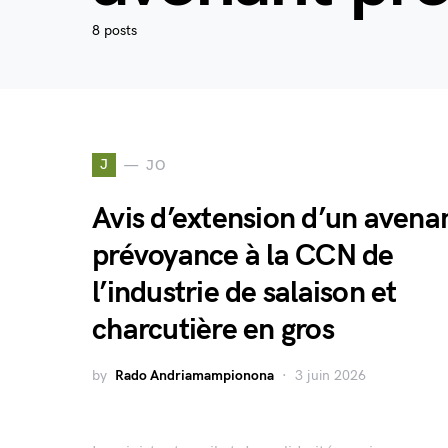
8 posts
J
JO
Avis d’extension d’un avena
prévoyance à la CCN de
l’industrie de salaison et
charcutière en gros
by
Rado Andriamampionona
3 juin 2026