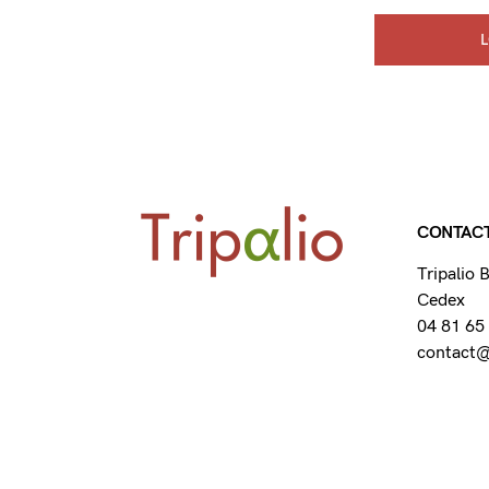
CONTAC
Tripalio
Cedex
04 81 65
contact@t