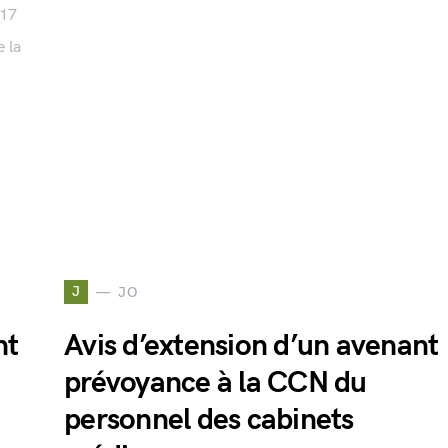
 17
e la
J
JO
nt
Avis d’extension d’un avenant
prévoyance à la CCN du
personnel des cabinets