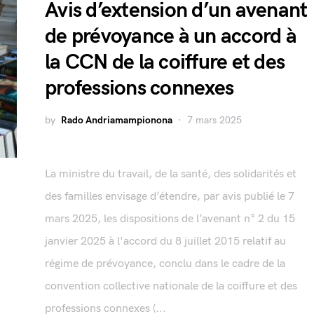
Avis d’extension d’un avenant
de prévoyance à un accord à
la CCN de la coiffure et des
professions connexes
by
Rado Andriamampionona
7 mars 2025
La ministre du travail, de la santé, des solidarités et
des familles envisage d’étendre, par avis publié le 7
mars 2025, les dispositions de l’avenant n° 2 du 15
janvier 2025 à l'accord du 8 juillet 2015 relatif au
régime de prévoyance, conclu dans le cadre de la
convention collective nationale de la coiffure et des
professions connexes (...