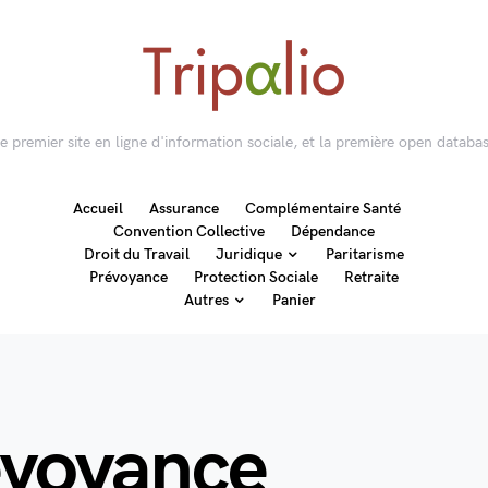
 le premier site en ligne d'information sociale, et la première open databas
Accueil
Assurance
Complémentaire Santé
Convention Collective
Dépendance
Droit du Travail
Juridique
Paritarisme
Prévoyance
Protection Sociale
Retraite
Autres
Panier
évoyance