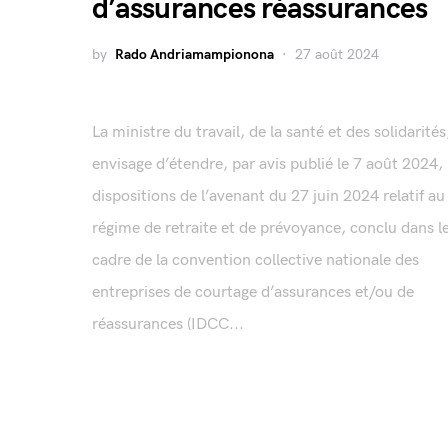
d’assurances réassurances
by
Rado Andriamampionona
27 août 2024
La ministre du travail, de la santé et des solidarités
envisage d’étendre, par avis publié le 7 août 2024, 
dispositions de l’avenant du 27 juin 2024 relatif au
régime de retraite et de prévoyance, conclu dans l
cadre de la convention collective nationale des
entreprises de courtage d’assurances et/ou de
réassurances (IDCC...