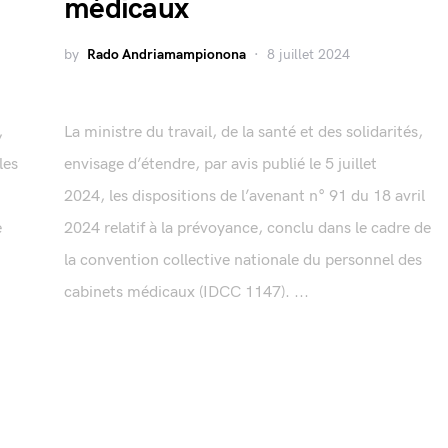
médicaux
by
Rado Andriamampionona
8 juillet 2024
,
La ministre du travail, de la santé et des solidarités,
les
envisage d’étendre, par avis publié le 5 juillet
2024, les dispositions de l’avenant n° 91 du 18 avril
e
2024 relatif à la prévoyance, conclu dans le cadre de
la convention collective nationale du personnel des
cabinets médicaux (IDCC 1147). ...