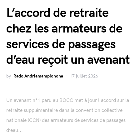
L’accord de retraite
chez les armateurs de
services de passages
d’eau reçoit un avenant
by
Rado Andriamampionona
17 juillet 2026
Un avenant n°1 paru au BOCC met à jour l'accord sur la
retraite supplémentaire dans la convention collective
nationale (CCN) des armateurs de services de passages
d’eau...