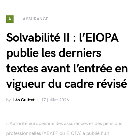
A
ASSURANCE
Solvabilité II : l’EIOPA
publie les derniers
textes avant l’entrée en
vigueur du cadre révisé
by
Léo Guittet
17 juillet 2026
L'Autorité européenne des assurances et des pensions
professionnelles (AEAPP ou EIOPA) a publié huit