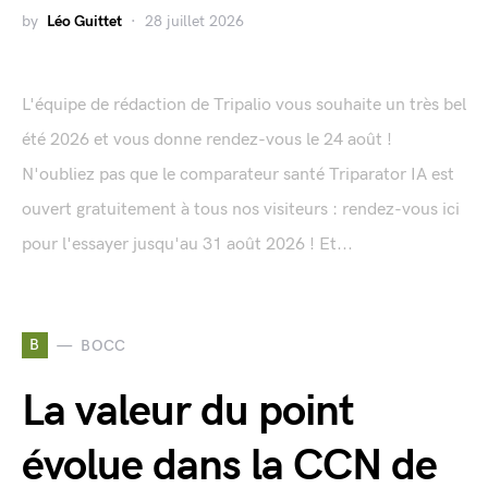
by
Léo Guittet
28 juillet 2026
L'équipe de rédaction de Tripalio vous souhaite un très bel
été 2026 et vous donne rendez-vous le 24 août !
N'oubliez pas que le comparateur santé Triparator IA est
ouvert gratuitement à tous nos visiteurs : rendez-vous ici
pour l'essayer jusqu'au 31 août 2026 ! Et...
B
BOCC
La valeur du point
évolue dans la CCN de