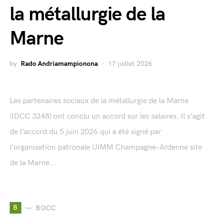
la métallurgie de la
Marne
by
Rado Andriamampionona
17 juillet 2026
Les partenaires sociaux de la métallurgie de la Marne
(IDCC 3248) ont conclu un accord sur les salaires. Il s’agit
de l’accord du 5 juin 2026 qui a été signé par
l’organisation patronale UIMM Champagne-Ardenne site
de la Marne...
B
BOCC