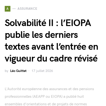
A
ASSURANCE
Solvabilité II : l’EIOPA
publie les derniers
textes avant l’entrée en
vigueur du cadre révisé
by
Léo Guittet
17 juillet 2026
L'Autorité européenne des assurances et des pensions
professionnelles (AEAPP ou EIOPA) a publié huit
ensembles d'orientations et de projets de normes