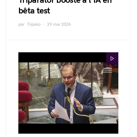
Triparator boosté à l'IA en
bêta test
par
Tripalio
29 mai 2026