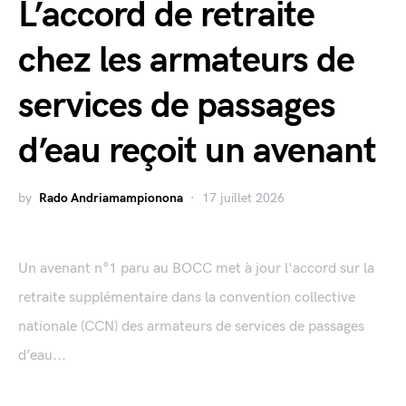
L’accord de retraite
chez les armateurs de
services de passages
d’eau reçoit un avenant
by
Rado Andriamampionona
17 juillet 2026
Un avenant n°1 paru au BOCC met à jour l'accord sur la
retraite supplémentaire dans la convention collective
nationale (CCN) des armateurs de services de passages
d’eau...