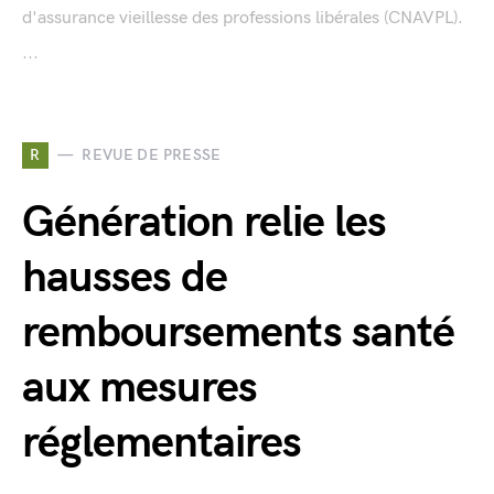
d'assurance vieillesse des professions libérales (CNAVPL).
...
R
REVUE DE PRESSE
Génération relie les
hausses de
remboursements santé
aux mesures
réglementaires