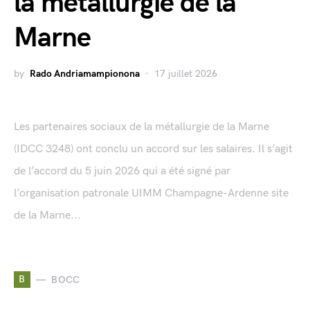
la métallurgie de la
Marne
by
Rado Andriamampionona
17 juillet 2026
Les partenaires sociaux de la métallurgie de la Marne
(IDCC 3248) ont conclu un accord sur les salaires. Il s’agit
de l’accord du 5 juin 2026 qui a été signé par
l’organisation patronale UIMM Champagne-Ardenne site
de la Marne...
B
BOCC