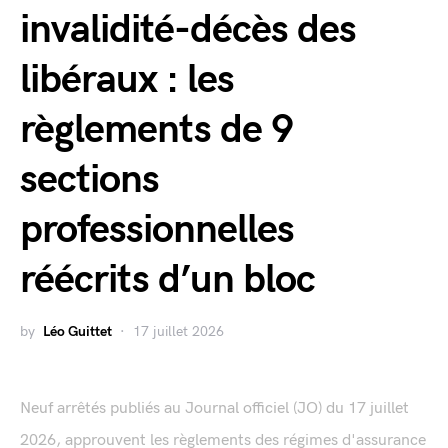
invalidité-décès des
libéraux : les
règlements de 9
sections
professionnelles
réécrits d’un bloc
by
Léo Guittet
17 juillet 2026
Neuf arrêtés publiés au Journal officiel (JO) du 17 juillet
2026, approuvent les règlements des régimes d'assurance