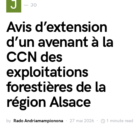
J
JO
Avis d’extension
d’un avenant à la
CCN des
exploitations
forestières de la
région Alsace
by
Rado Andriamampionona
27 mai 2026
1 minute read