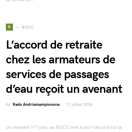
B
BOCC
L’accord de retraite
chez les armateurs de
services de passages
d’eau reçoit un avenant
by
Rado Andriamampionona
17 juillet 2026
Un avenant n°1 paru au BOCC met à jour l'accord sur la