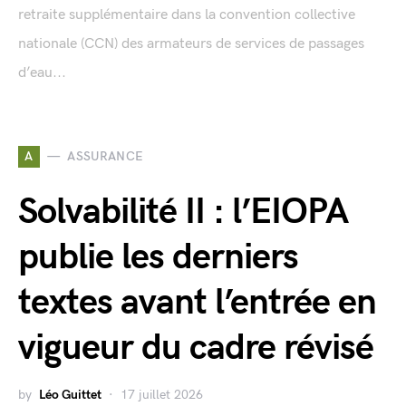
retraite supplémentaire dans la convention collective
nationale (CCN) des armateurs de services de passages
d’eau...
A
ASSURANCE
Solvabilité II : l’EIOPA
publie les derniers
textes avant l’entrée en
vigueur du cadre révisé
by
Léo Guittet
17 juillet 2026