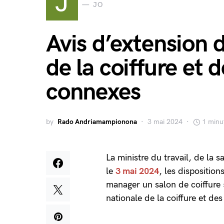
J
JO
Avis d’extension 
de la coiffure et 
connexes
by
Rado Andriamampionona
3 mai 2024
1 minu
La ministre du travail, de la s
le
3 mai 2024
, les dispositio
manager un salon de coiffure 
nationale de la coiffure et de