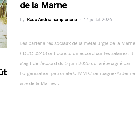
de la Marne
by
Rado Andriamampionona
17 juillet 2026
Les partenaires sociaux de la métallurgie de la Marne
(IDCC 3248) ont conclu un accord sur les salaires. Il
s’agit de l’accord du 5 juin 2026 qui a été signé par
ût
l’organisation patronale UIMM Champagne-Ardenne
site de la Marne...