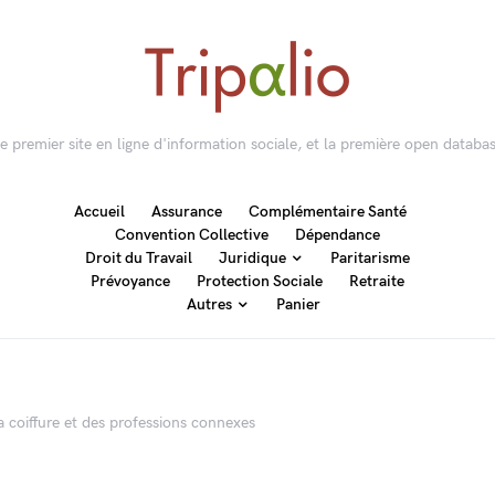
 le premier site en ligne d'information sociale, et la première open databas
Accueil
Assurance
Complémentaire Santé
Convention Collective
Dépendance
Droit du Travail
Juridique
Paritarisme
Prévoyance
Protection Sociale
Retraite
Autres
Panier
a coiffure et des professions connexes