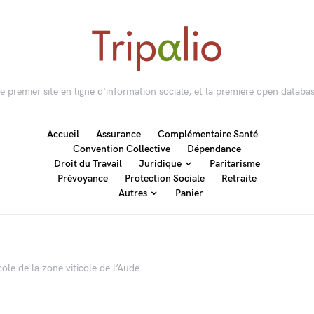
 le premier site en ligne d'information sociale, et la première open databas
Accueil
Assurance
Complémentaire Santé
Convention Collective
Dépendance
Droit du Travail
Juridique
Paritarisme
Prévoyance
Protection Sociale
Retraite
Autres
Panier
ole de la zone viticole de l’Aude