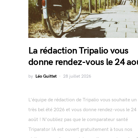
La rédaction Tripalio vous
donne rendez-vous le 24 ao
by
Léo Guittet
28 juillet 2026
L'équipe de rédaction de Tripalio vous souhaite un
très bel été 2026 et vous donne rendez-vous le 24
août ! N'oubliez pas que le comparateur santé
Triparator IA est ouvert gratuitement à tous nos