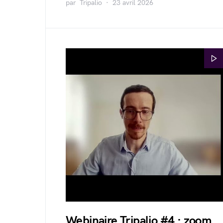
par
Tripalio
23 avril 2026
Webinaire Tripalio #4 : zoom