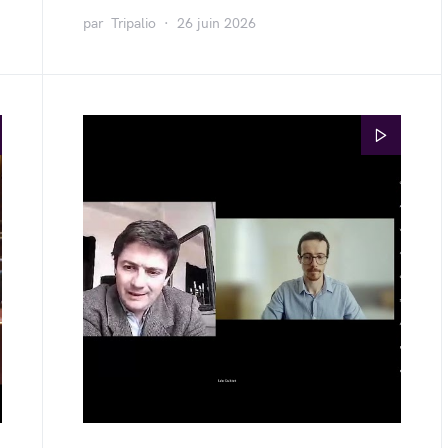
par
Tripalio
26 juin 2026