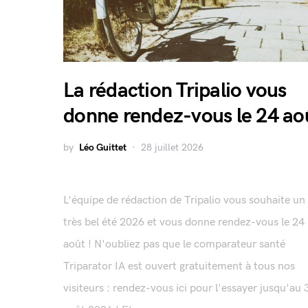
La rédaction Tripalio vous
donne rendez-vous le 24 ao
by
Léo Guittet
28 juillet 2026
L'équipe de rédaction de Tripalio vous souhaite un
très bel été 2026 et vous donne rendez-vous le 24
août ! N'oubliez pas que le comparateur santé
Triparator IA est ouvert gratuitement à tous nos
visiteurs : rendez-vous ici pour l'essayer jusqu'au 