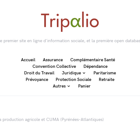
 le premier site en ligne d'information sociale, et la première open databas
Accueil
Assurance
Complémentaire Santé
Convention Collective
Dépendance
Droit du Travail
Juridique
Paritarisme
Prévoyance
Protection Sociale
Retraite
Autres
Panier
la production agricole et CUMA (Pyrénées-Atlantiques)