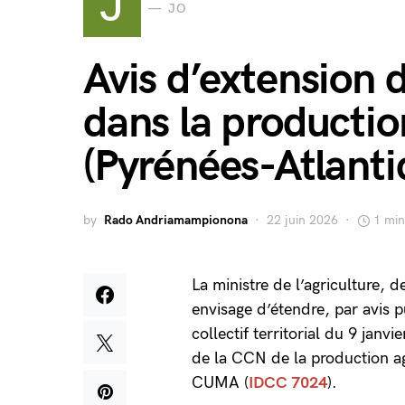
J
JO
Avis d’extension 
dans la producti
(Pyrénées-Atlanti
by
Rado Andriamampionona
22 juin 2026
1 min
La ministre de l’agriculture, d
envisage d’étendre, par avis p
collectif territorial du 9 jan
de la CCN de la production agr
CUMA (
IDCC 7024
).