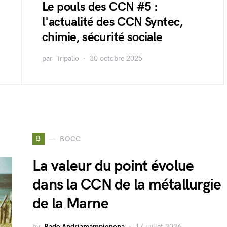
Le pouls des CCN #5 :
l'actualité des CCN Syntec,
chimie, sécurité sociale
par
Tripalio
30 octobre 2025
B
BOCC
La valeur du point évolue
dans la CCN de la métallurgie
de la Marne
by
Rado Andriamampionona
17 juillet 2026