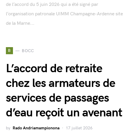
de l’accord du 5 juin 2026 qui a été signé par
l’organisation patronale UIMM Champagne-Ardenne site
de la Marne...
B
BOCC
L’accord de retraite
chez les armateurs de
services de passages
d’eau reçoit un avenant
by
Rado Andriamampionona
17 juillet 2026