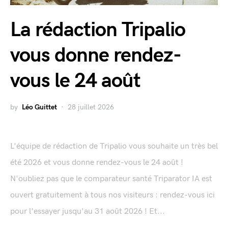
La rédaction Tripalio
vous donne rendez-
vous le 24 août
by
Léo Guittet
28 juillet 2026
L'équipe de rédaction de Tripalio vous souhaite un très bel
été 2026 et vous donne rendez-vous le 24 août !
N'oubliez pas que le comparateur santé Triparator IA est
ouvert gratuitement à tous nos visiteurs : rendez-vous ici
pour l'essayer jusqu'au 31 août 2026 ! Et...