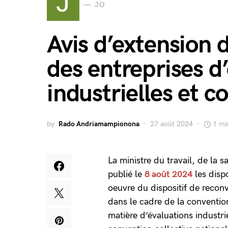
J
JO
Avis d’extension 
des entreprises d
industrielles et 
by
Rado Andriamampionona
27 août 2024
1 mi
La ministre du travail, de la s
publié le
8 août 2024
les dispo
oeuvre du dispositif de recon
dans le cadre de la convention
matière d’évaluations indust