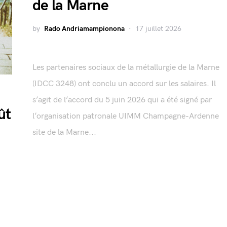
de la Marne
by
Rado Andriamampionona
17 juillet 2026
Les partenaires sociaux de la métallurgie de la Marne
(IDCC 3248) ont conclu un accord sur les salaires. Il
s’agit de l’accord du 5 juin 2026 qui a été signé par
ût
l’organisation patronale UIMM Champagne-Ardenne
site de la Marne...