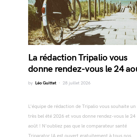
La rédaction Tripalio vous
donne rendez-vous le 24 ao
by
Léo Guittet
28 juillet 2026
L'équipe de rédaction de Tripalio vous souhaite un
très bel été 2026 et vous donne rendez-vous le 24
août ! N'oubliez pas que le comparateur santé
Triparator IA est ouvert gratuitement à tous nos