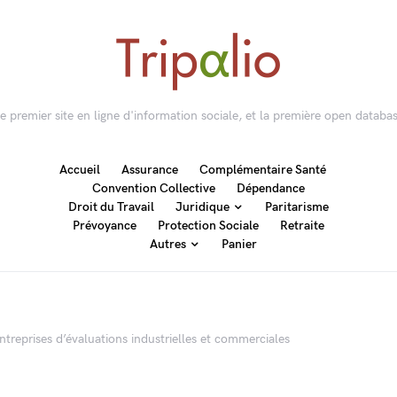
 le premier site en ligne d'information sociale, et la première open databas
Accueil
Assurance
Complémentaire Santé
Convention Collective
Dépendance
Droit du Travail
Juridique
Paritarisme
Prévoyance
Protection Sociale
Retraite
Autres
Panier
treprises d’évaluations industrielles et commerciales