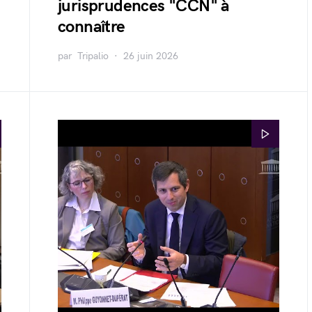
jurisprudences "CCN" à
connaître
par
Tripalio
26 juin 2026