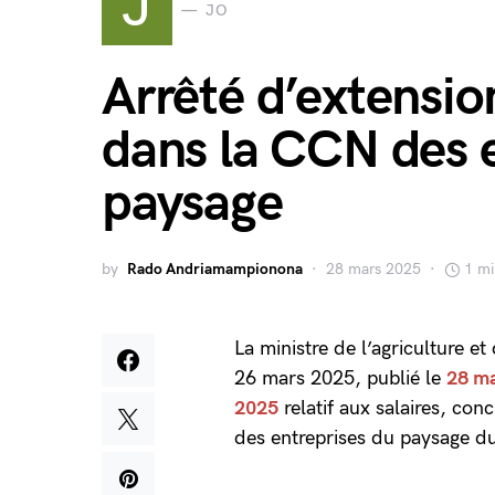
J
JO
Arrêté d’extensio
dans la CCN des 
paysage
by
Rado Andriamampionona
28 mars 2025
1 mi
La ministre de l’agriculture et
26 mars 2025, publié le
28 m
2025
relatif aux salaires, con
des entreprises du paysage d