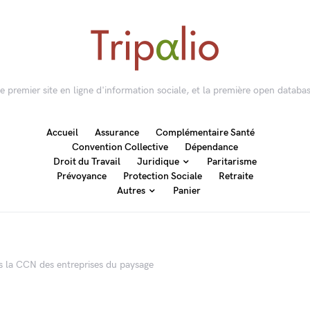
 le premier site en ligne d'information sociale, et la première open databas
Accueil
Assurance
Complémentaire Santé
Convention Collective
Dépendance
Droit du Travail
Juridique
Paritarisme
Prévoyance
Protection Sociale
Retraite
Autres
Panier
ns la CCN des entreprises du paysage