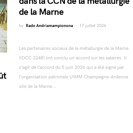
dans la CCN de la métallurgie
de la Marne
by
Rado Andriamampionona
17 juillet 2026
Les partenaires sociaux de la métallurgie de la Marne
(IDCC 3248) ont conclu un accord sur les salaires. Il
s’agit de l’accord du 5 juin 2026 qui a été signé par
ût
l’organisation patronale UIMM Champagne-Ardenne
site de la Marne...