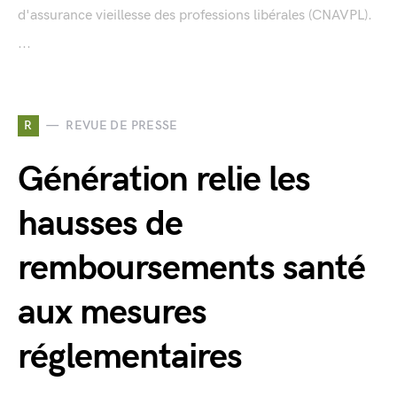
d'assurance vieillesse des professions libérales (CNAVPL).
...
R
REVUE DE PRESSE
Génération relie les
hausses de
remboursements santé
aux mesures
réglementaires