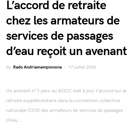
L’accord de retraite
chez les armateurs de
services de passages
d’eau reçoit un avenant
by
Rado Andriamampionona
17 juillet 2026
Un avenant n°1 paru au BOCC met à jour l'accord sur la
retraite supplémentaire dans la convention collective
nationale (CCN) des armateurs de services de passages
d’eau...