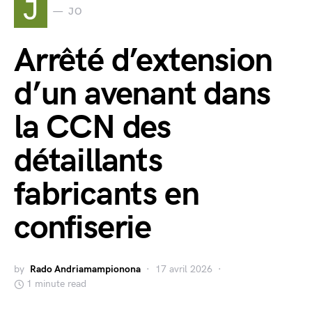
J
JO
Arrêté d’extension
d’un avenant dans
la CCN des
détaillants
fabricants en
confiserie
by
Rado Andriamampionona
17 avril 2026
1 minute read