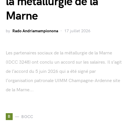
la métallurgie de la
Marne
by
Rado Andriamampionona
17 juillet 2026
Les partenaires sociaux de la métallurgie de la Marne
(IDCC 3248) ont conclu un accord sur les salaires. Il s’agit
de l’accord du 5 juin 2026 qui a été signé par
l’organisation patronale UIMM Champagne-Ardenne site
de la Marne...
B
BOCC