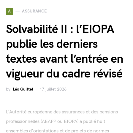
A
ASSURANCE
Solvabilité II : l’EIOPA
publie les derniers
textes avant l’entrée en
vigueur du cadre révisé
by
Léo Guittet
17 juillet 2026
L'Autorité européenne des assurances et des pensions
professionnelles (AEAPP ou EIOPA) a publié huit
ensembles d'orientations et de projets de normes