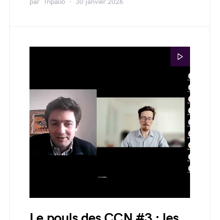
par
Tripalio
30 janvier 2026
Le pouls des CCN #3 : les