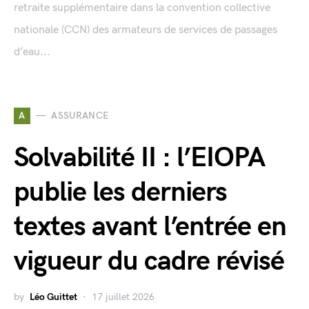
retraite supplémentaire dans la convention collective
nationale (CCN) des armateurs de services de passages
d’eau...
A
ASSURANCE
Solvabilité II : l’EIOPA
publie les derniers
textes avant l’entrée en
vigueur du cadre révisé
by
Léo Guittet
17 juillet 2026