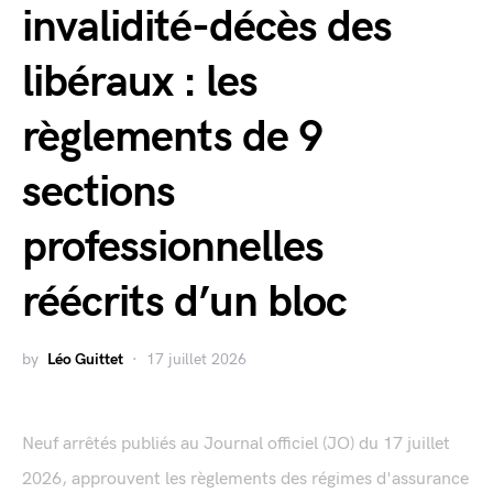
invalidité-décès des
libéraux : les
règlements de 9
sections
professionnelles
réécrits d’un bloc
by
Léo Guittet
17 juillet 2026
Neuf arrêtés publiés au Journal officiel (JO) du 17 juillet
2026, approuvent les règlements des régimes d'assurance