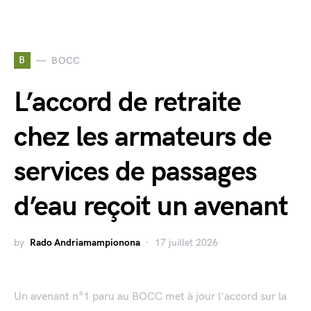
B
BOCC
L’accord de retraite
chez les armateurs de
services de passages
d’eau reçoit un avenant
by
Rado Andriamampionona
17 juillet 2026
Un avenant n°1 paru au BOCC met à jour l'accord sur la