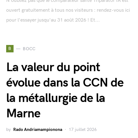
N'oubliez pas que le comparateur santé Triparator IA est
ouvert gratuitement à tous nos visiteurs : rendez-vous ici
pour l'essayer jusqu'au 31 août 2026 ! Et...
B
BOCC
La valeur du point
évolue dans la CCN de
la métallurgie de la
Marne
by
Rado Andriamampionona
17 juillet 2026