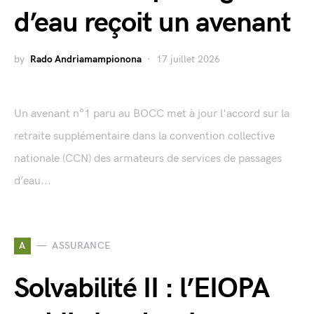
d’eau reçoit un avenant
by
Rado Andriamampionona
17 juillet 2026
Un avenant n°1 paru au BOCC met à jour l'accord sur la
retraite supplémentaire dans la convention collective
nationale (CCN) des armateurs de services de passages
d’eau...
A
ASSURANCE
Solvabilité II : l’EIOPA