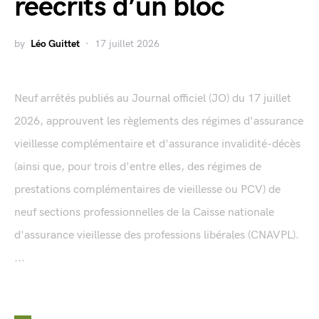
réécrits d’un bloc
by
Léo Guittet
17 juillet 2026
Neuf arrêtés publiés au Journal officiel (JO) du 17 juillet
2026, approuvent les règlements des régimes d'assurance
vieillesse complémentaire et d'assurance invalidité-décès
(ainsi que, pour trois d'entre elles, des régimes de
prestations complémentaires de vieillesse ou PCV) de
neuf sections professionnelles de la Caisse nationale
d'assurance vieillesse des professions libérales (CNAVPL).
...