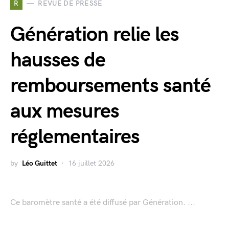
R
REVUE DE PRESSE
Génération relie les
hausses de
remboursements santé
aux mesures
réglementaires
by
Léo Guittet
16 juillet 2026
Ce baromètre santé a été diffusé par Génération. ...