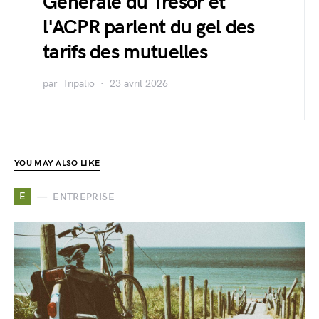
Générale du Trésor et
l'ACPR parlent du gel des
tarifs des mutuelles
par
Tripalio
23 avril 2026
YOU MAY ALSO LIKE
E
ENTREPRISE