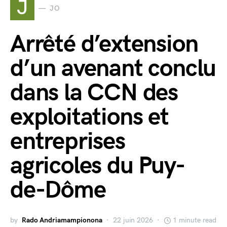
J
JO
Arrêté d’extension
d’un avenant conclu
dans la CCN des
exploitations et
entreprises
agricoles du Puy-
de-Dôme
by
Rado Andriamampionona
22 juin 2026
1 minute read