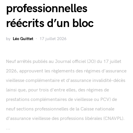
professionnelles
réécrits d’un bloc
by
Léo Guittet
17 juillet 2026
Neuf arrêtés publiés au Journal officiel (JO) du 17 juillet
2026, approuvent les règlements des régimes d'assurance
vieillesse complémentaire et d'assurance invalidité-décès
(ainsi que, pour trois d'entre elles, des régimes de
prestations complémentaires de vieillesse ou PCV) de
neuf sections professionnelles de la Caisse nationale
d'assurance vieillesse des professions libérales (CNAVPL).
...