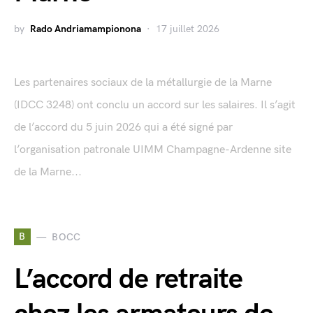
by
Rado Andriamampionona
17 juillet 2026
Les partenaires sociaux de la métallurgie de la Marne
(IDCC 3248) ont conclu un accord sur les salaires. Il s’agit
de l’accord du 5 juin 2026 qui a été signé par
l’organisation patronale UIMM Champagne-Ardenne site
de la Marne...
B
BOCC
L’accord de retraite