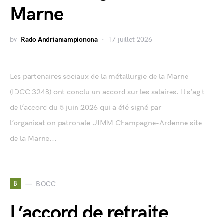
Marne
by
Rado Andriamampionona
17 juillet 2026
Les partenaires sociaux de la métallurgie de la Marne
(IDCC 3248) ont conclu un accord sur les salaires. Il s’agit
de l’accord du 5 juin 2026 qui a été signé par
l’organisation patronale UIMM Champagne-Ardenne site
de la Marne...
B
BOCC
L’accord de retraite