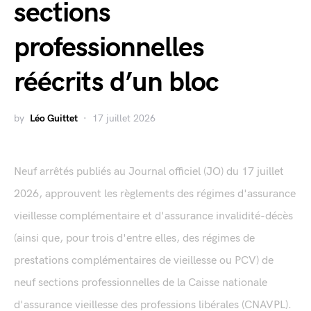
sections
professionnelles
réécrits d’un bloc
by
Léo Guittet
17 juillet 2026
Neuf arrêtés publiés au Journal officiel (JO) du 17 juillet
2026, approuvent les règlements des régimes d'assurance
vieillesse complémentaire et d'assurance invalidité-décès
(ainsi que, pour trois d'entre elles, des régimes de
prestations complémentaires de vieillesse ou PCV) de
neuf sections professionnelles de la Caisse nationale
d'assurance vieillesse des professions libérales (CNAVPL).