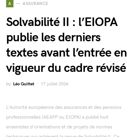
A
ASSURANCE
Solvabilité II : l’EIOPA
publie les derniers
textes avant l’entrée en
vigueur du cadre révisé
by
Léo Guittet
17 juillet 2026
L'Autorité européenne des assurances et des pensions
professionnelles (AEAPP ou EIOPA) a publié huit
ensembles d'orientations et de projets de normes
techniques qui achèvent la revue de Solvabilité II. Ce