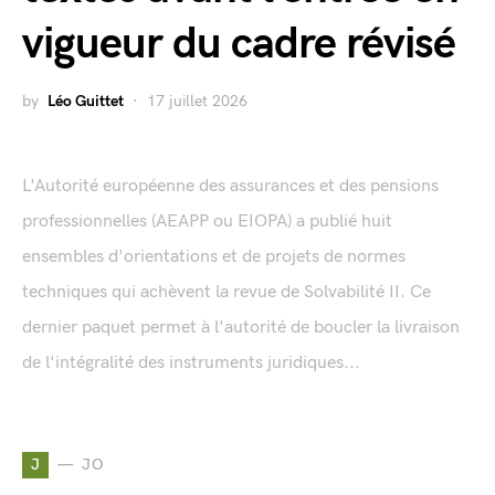
vigueur du cadre révisé
by
Léo Guittet
17 juillet 2026
L'Autorité européenne des assurances et des pensions
professionnelles (AEAPP ou EIOPA) a publié huit
ensembles d'orientations et de projets de normes
techniques qui achèvent la revue de Solvabilité II. Ce
dernier paquet permet à l'autorité de boucler la livraison
de l'intégralité des instruments juridiques...
J
JO