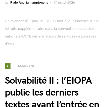
by
Rado Andriamampionona
17 juillet 2026
Un avenant n°1 paru au BOCC met à jour l'accord sur la
retraite supplémentaire dans la convention collective
nationale (CCN) des armateurs de services de passages
d’eau...
A
ASSURANCE
Solvabilité II : l’EIOPA
publie les derniers
textes avant l’entrée en