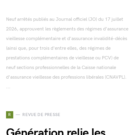
Neuf arrêtés publiés au Journal officiel (JO) du 17 juillet
2026, approuvent les règlements des régimes d'assurance
vieillesse complémentaire et d'assurance invalidité-décès
(ainsi que, pour trois d'entre elles, des régimes de
prestations complémentaires de vieillesse ou PCV) de
neuf sections professionnelles de la Caisse nationale
d'assurance vieillesse des professions libérales (CNAVPL).
...
R
REVUE DE PRESSE
Génération relie les