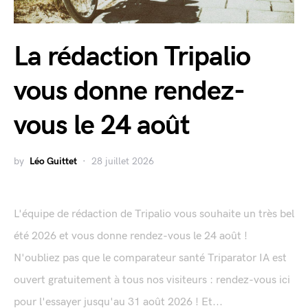
La rédaction Tripalio
vous donne rendez-
vous le 24 août
by
Léo Guittet
28 juillet 2026
L'équipe de rédaction de Tripalio vous souhaite un très bel
été 2026 et vous donne rendez-vous le 24 août !
N'oubliez pas que le comparateur santé Triparator IA est
ouvert gratuitement à tous nos visiteurs : rendez-vous ici
pour l'essayer jusqu'au 31 août 2026 ! Et...