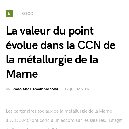
B
BOCC
La valeur du point
évolue dans la CCN de
la métallurgie de la
Marne
by
Rado Andriamampionona
17 juillet 2026
Les partenaires sociaux de la métallurgie de la Marne
(IDCC 3248) ont conclu un accord sur les salaires. Il s’agit