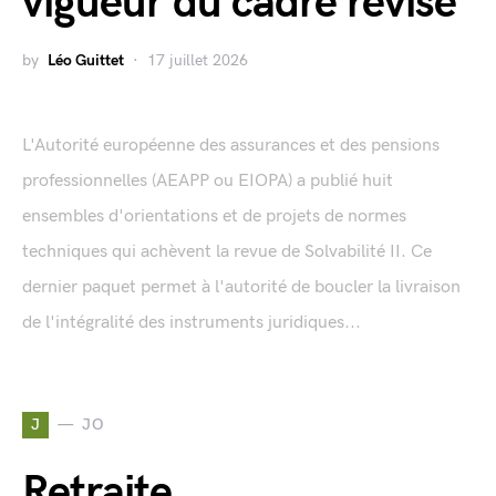
vigueur du cadre révisé
by
Léo Guittet
17 juillet 2026
L'Autorité européenne des assurances et des pensions
professionnelles (AEAPP ou EIOPA) a publié huit
ensembles d'orientations et de projets de normes
techniques qui achèvent la revue de Solvabilité II. Ce
dernier paquet permet à l'autorité de boucler la livraison
de l'intégralité des instruments juridiques...
J
JO
Retraite