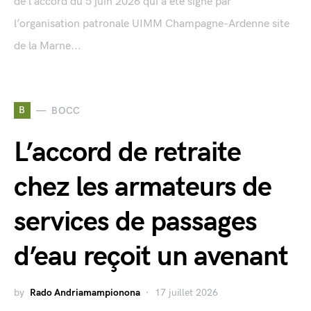
de l’accord du 5 juin 2026 qui a été signé par
l’organisation patronale UIMM Champagne-Ardenne site
de la Marne...
B
BOCC
L’accord de retraite
chez les armateurs de
services de passages
d’eau reçoit un avenant
by
Rado Andriamampionona
17 juillet 2026