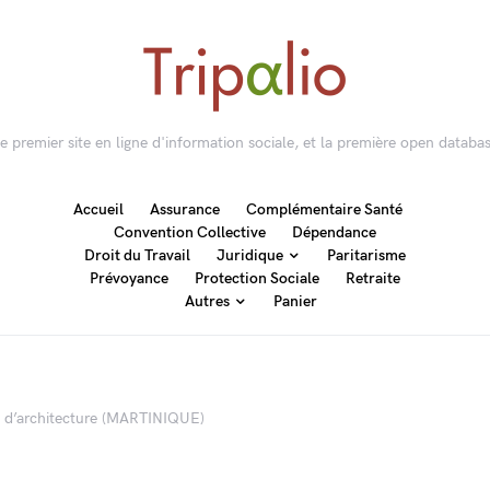
 le premier site en ligne d'information sociale, et la première open databas
Accueil
Assurance
Complémentaire Santé
Convention Collective
Dépendance
Droit du Travail
Juridique
Paritarisme
Prévoyance
Protection Sociale
Retraite
Autres
Panier
s d’architecture (MARTINIQUE)