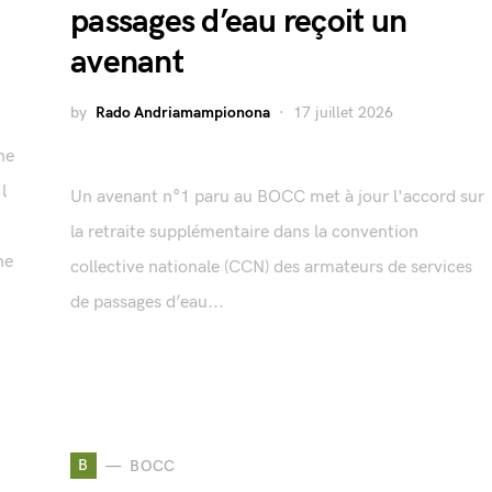
passages d’eau reçoit un
avenant
by
Rado Andriamampionona
17 juillet 2026
ne
l
Un avenant n°1 paru au BOCC met à jour l'accord sur
la retraite supplémentaire dans la convention
ne
collective nationale (CCN) des armateurs de services
de passages d’eau...
B
BOCC