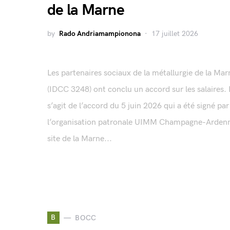
de la Marne
by
Rado Andriamampionona
17 juillet 2026
Les partenaires sociaux de la métallurgie de la Mar
(IDCC 3248) ont conclu un accord sur les salaires. I
s’agit de l’accord du 5 juin 2026 qui a été signé par
l’organisation patronale UIMM Champagne-Arden
site de la Marne...
B
BOCC