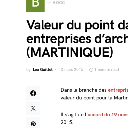
B
BOCC
Valeur du point 
entreprises d’arc
(MARTINIQUE)
by
Léo Guittet
10 mars 2015
1 minute read
Dans la branche des
entrepri
valeur du point pour la Marti
Il s’agit de l’
accord du 19 nov
2015.