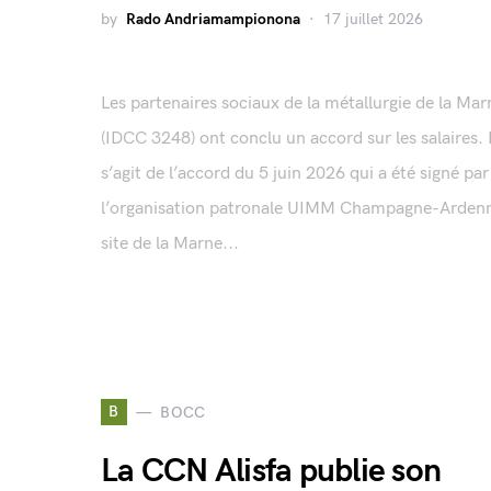
by
Rado Andriamampionona
17 juillet 2026
Les partenaires sociaux de la métallurgie de la Mar
(IDCC 3248) ont conclu un accord sur les salaires. I
s’agit de l’accord du 5 juin 2026 qui a été signé par
l’organisation patronale UIMM Champagne-Arden
site de la Marne...
B
BOCC
La CCN Alisfa publie son