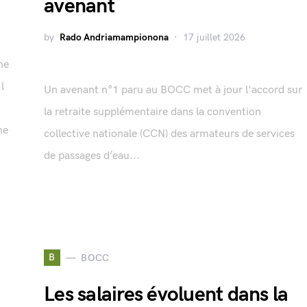
avenant
by
Rado Andriamampionona
17 juillet 2026
ne
l
Un avenant n°1 paru au BOCC met à jour l'accord sur
la retraite supplémentaire dans la convention
ne
collective nationale (CCN) des armateurs de services
de passages d’eau...
B
BOCC
Les salaires évoluent dans la