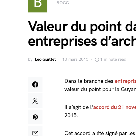
B
BOCC
Valeur du point 
entreprises d’ar
by
Léo Guittet
10 mars 2015
1 minute read
Dans la branche des
entrepri
valeur du point pour la Guya
Il s’agit de l’
accord du 21 nov
2015.
Cet accord a été signé par le