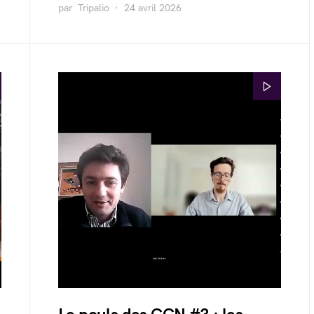
par
Tripalio
24 avril 2026