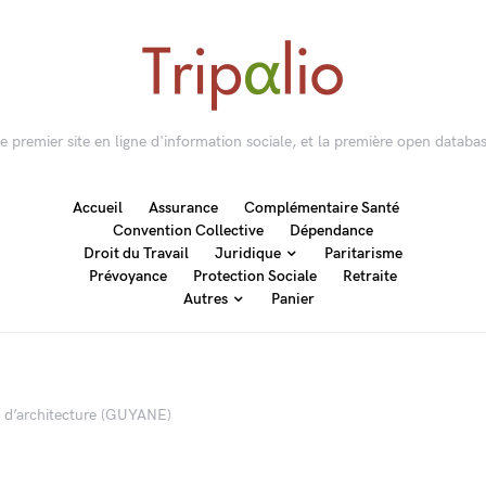
 le premier site en ligne d'information sociale, et la première open databas
Accueil
Assurance
Complémentaire Santé
Convention Collective
Dépendance
Droit du Travail
Juridique
Paritarisme
Prévoyance
Protection Sociale
Retraite
Autres
Panier
s d’architecture (GUYANE)