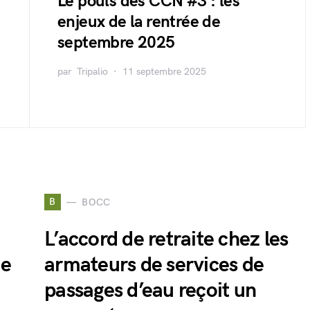
Le pouls des CCN #3 : les
enjeux de la rentrée de
septembre 2025
par
Tripalio
11 septembre 2025
B
BOCC
L’accord de retraite chez les
ie
armateurs de services de
passages d’eau reçoit un