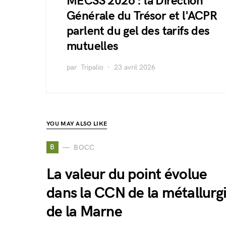
MECSS 2026 : la Direction
Générale du Trésor et l'ACPR
parlent du gel des tarifs des
mutuelles
par
Tripalio
23 avril 2026
YOU MAY ALSO LIKE
B
BOCC
La valeur du point évolue
dans la CCN de la métallurg
de la Marne