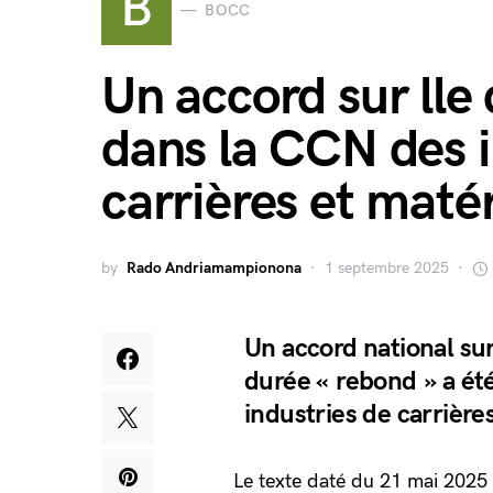
B
BOCC
Un accord sur lle
dans la CCN des i
carrières et maté
by
Rado Andriamampionona
1 septembre 2025
Un accord national sur 
durée « rebond » a ét
industries de carrière
Le texte daté du 21 mai 2025 