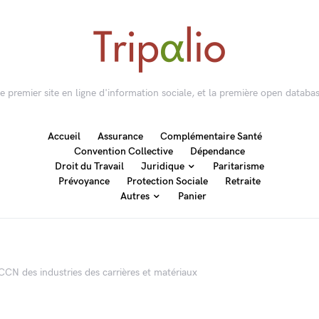
 le premier site en ligne d'information sociale, et la première open databas
Accueil
Assurance
Complémentaire Santé
Convention Collective
Dépendance
Droit du Travail
Juridique
Paritarisme
Prévoyance
Protection Sociale
Retraite
Autres
Panier
CCN des industries des carrières et matériaux