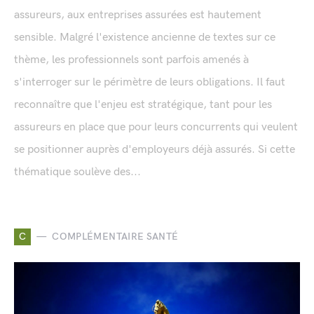
assureurs, aux entreprises assurées est hautement
sensible. Malgré l'existence ancienne de textes sur ce
thème, les professionnels sont parfois amenés à
s'interroger sur le périmètre de leurs obligations. Il faut
reconnaître que l'enjeu est stratégique, tant pour les
assureurs en place que pour leurs concurrents qui veulent
se positionner auprès d'employeurs déjà assurés. Si cette
thématique soulève des...
C
COMPLÉMENTAIRE SANTÉ