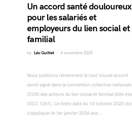
Un accord santé douloureux
pour les salariés et
employeurs du lien social et
familial
by
Léo Guittet
4 novembre 2025
Nous publiions récemment le tout nouvel accord
santé signé dans la convention collective nationale
(CCN) des acteurs du lien social et familial (dite Alis
IDCC 1261). Ce texte daté du 10 octobre 2025 doi
s'appliquer le 1er janvier 2026 aux...