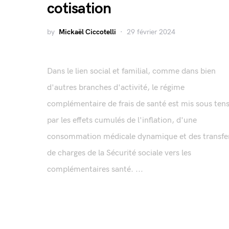
cotisation
by
Mickaël Ciccotelli
29 février 2024
Dans le lien social et familial, comme dans bien
d'autres branches d'activité, le régime
complémentaire de frais de santé est mis sous ten
par les effets cumulés de l'inflation, d'une
consommation médicale dynamique et des transfe
de charges de la Sécurité sociale vers les
complémentaires santé. ...