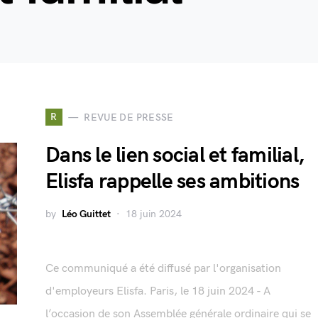
R
REVUE DE PRESSE
Dans le lien social et familial,
Elisfa rappelle ses ambitions
by
Léo Guittet
18 juin 2024
Ce communiqué a été diffusé par l'organisation
d'employeurs Elisfa. Paris, le 18 juin 2024 - A
l’occasion de son Assemblée générale ordinaire qui se