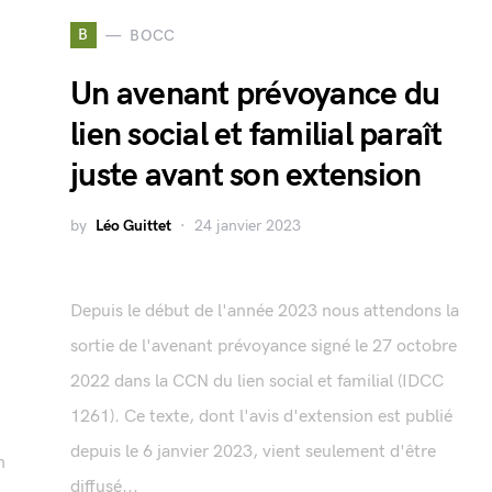
B
BOCC
Un avenant prévoyance du
lien social et familial paraît
juste avant son extension
by
Léo Guittet
24 janvier 2023
Depuis le début de l'année 2023 nous attendons la
sortie de l'avenant prévoyance signé le 27 octobre
2022 dans la CCN du lien social et familial (IDCC
1261). Ce texte, dont l'avis d'extension est publié
depuis le 6 janvier 2023, vient seulement d'être
n
diffusé...