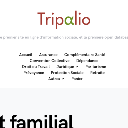
 le premier site en ligne d'information sociale, et la première open databas
Accueil
Assurance
Complémentaire Santé
Convention Collective
Dépendance
Droit du Travail
Juridique
Paritarisme
Prévoyance
Protection Sociale
Retraite
Autres
Panier
t familial