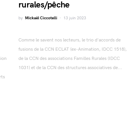
rurales/pêche
by
Mickaël Ciccotelli
13 juin 2023
Comme le savent nos lecteurs, le trio d'accords de
fusions de la CCN ECLAT (ex-Animation, IDCC 1518),
sion
de la CCN des associations Familles Rurales (IDCC
1031) et de la CCN des structures associatives de...
rts