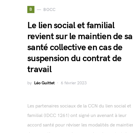
B
BOCC
Le lien social et familial
revient sur le maintien de sa
santé collective en cas de
suspension du contrat de
travail
by
Léo Guittet
6 février 2023
Les partenaires sociaux de la CCN du lien social et
familial (IDCC 1261) ont signé un avenant à leur
accord santé pour réviser les modalités de maintie