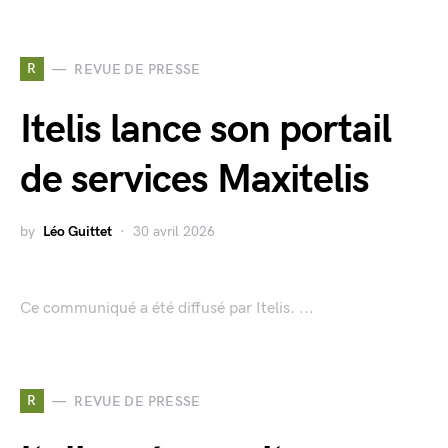
R
REVUE DE PRESSE
Itelis lance son portail
de services Maxitelis
by
Léo Guittet
30 avril 2026
Ce communiqué a été diffusé par Itelis. ...
R
REVUE DE PRESSE