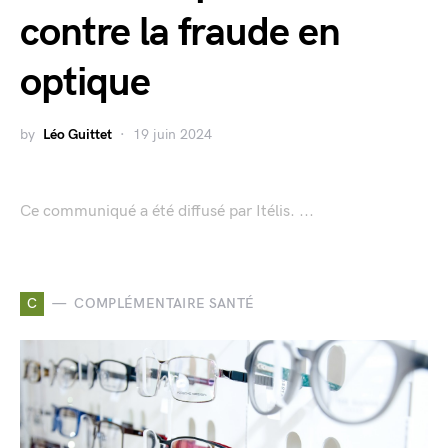
contre la fraude en
optique
by
Léo Guittet
19 juin 2024
Ce communiqué a été diffusé par Itélis. ...
C
COMPLÉMENTAIRE SANTÉ