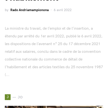
by
Rado Andriamampionona
6 avril 2022
La ministre du travail, de l’emploi et de l’insertion, a
étendu par arrêté du 1er avril 2022, publié le 6 avril 2022,
les dispositions de l’avenant n° 25 du 17 décembre 2021
relatif aux salaires, conclu dans le cadre de la convention
collective nationale du commerce de détail de
l’habillement et des articles textiles du 25 novembre 1987
(...
J
JO