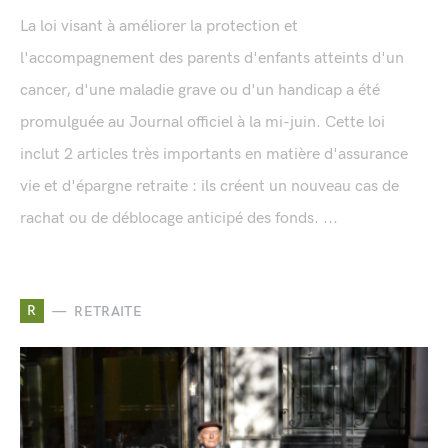
La loi visant à améliorer la protection et
l'accompagnement des parents d'enfants atteints d'un
cancer, d'une maladie grave ou d'un handicap a été
promulguée au Journal officiel à la mi-juin. Cette loi
inclut 2 articles très importants en matière d'assurance
vie et d'épargne retraite : ils créent un nouveau cas de
rachat ou de déblocage anticipé des fonds. ...
R
RETRAITE