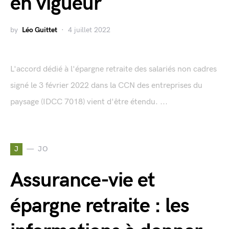
en vigueur
by
Léo Guittet
4 juillet 2022
L'accord dédié à l'épargne retraite des salariés non cadres
signé le 3 février 2022 dans la CCN des entreprises du
paysage (IDCC 7018) vient d'être étendu. ...
J
JO
Assurance-vie et
épargne retraite : les