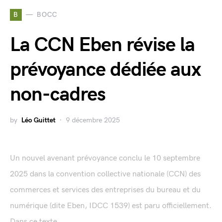
B
BOCC
La CCN Eben révise la
prévoyance dédiée aux
non-cadres
by
Léo Guittet
9 décembre 2025
Un nouvel avenant prévoyance conclu le 10 septembre
2025 dans la convention collective nationale (CCN) des
commerces et services des entreprises du bureau et du
numérique (dite Eben, IDCC 1539) est paru officiellement.
Dans ce texte, ...