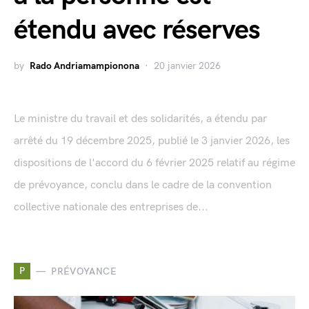
étendu avec réserves
by
Rado Andriamampionona
20 janvier 2026
Le ministre du travail et des solidarités, a étendu par
arrêté du 19 décembre 2025, publié le 3 janvier 2026, les
dispositions de l'accord du 6 février 2025 relatif au régime
de prévoyance, conclu dans le cadre de la convention
collective nationale des entreprises de...
P
PRÉVOYANCE