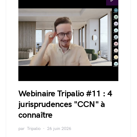
Webinaire Tripalio #11 : 4
jurisprudences "CCN" à
connaître
par
Tripalio
26 juin 2026