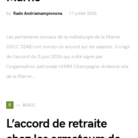
by
Rado Andriamampionona
17 juillet 2026
Les partenaires sociaux de la métallurgie de la Marne
(IDCC 3248) ont conclu un accord sur les salaires. Il s’agit
de l’accord du 5 juin 2026 qui a été signé par
l’organisation patronale UIMM Champagne-Ardenne site
de la Marne...
B
BOCC
L’accord de retraite