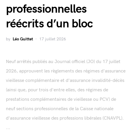
professionnelles
réécrits d’un bloc
by
Léo Guittet
17 juillet 2026
Neuf arrêtés publiés au Journal officiel (JO) du 17 juillet
2026, approuvent les règlements des régimes d'assurance
vieillesse complémentaire et d'assurance invalidité-décès
(ainsi que, pour trois d'entre elles, des régimes de
prestations complémentaires de vieillesse ou PCV) de
neuf sections professionnelles de la Caisse nationale
d'assurance vieillesse des professions libérales (CNAVPL).
...