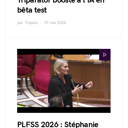
Triparator boosté à l'IA en
bêta test
par
Tripalio
29 mai 2026
PLFSS 2026 : Stéphanie