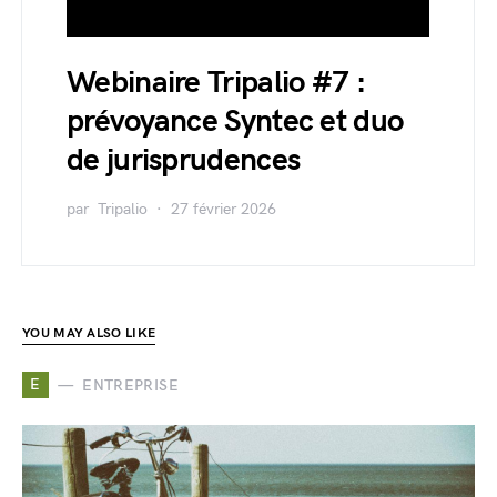
Webinaire Tripalio #7 :
prévoyance Syntec et duo
de jurisprudences
par
Tripalio
27 février 2026
YOU MAY ALSO LIKE
E
ENTREPRISE