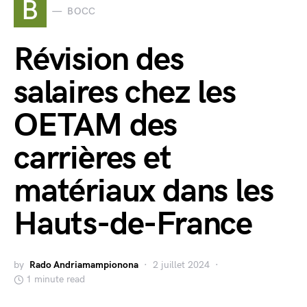
B
BOCC
Révision des
salaires chez les
OETAM des
carrières et
matériaux dans les
Hauts-de-France
by
Rado Andriamampionona
2 juillet 2024
1 minute read