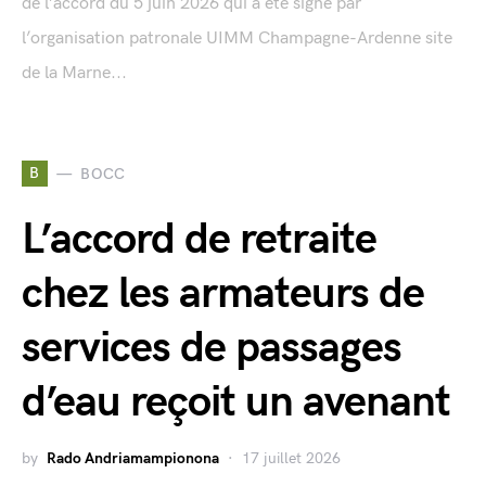
de l’accord du 5 juin 2026 qui a été signé par
l’organisation patronale UIMM Champagne-Ardenne site
de la Marne...
B
BOCC
L’accord de retraite
chez les armateurs de
services de passages
d’eau reçoit un avenant
by
Rado Andriamampionona
17 juillet 2026