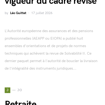
vigueur du cadre révisé
by
Léo Guittet
17 juillet 2026
L'Autorité européenne des assurances et des pensions
professionnelles (AEAPP ou EIOPA) a publié huit
ensembles d'orientations et de projets de normes
techniques qui achèvent la revue de Solvabilité II. Ce
dernier paquet permet à l'autorité de boucler la livraison
de l'intégralité des instruments juridiques...
J
JO
Retraite