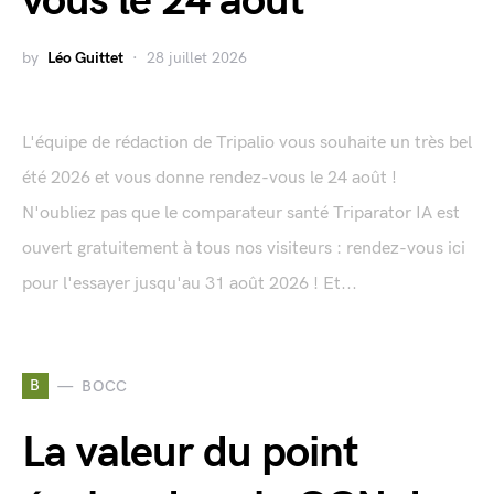
vous le 24 août
by
Léo Guittet
28 juillet 2026
L'équipe de rédaction de Tripalio vous souhaite un très bel
été 2026 et vous donne rendez-vous le 24 août !
N'oubliez pas que le comparateur santé Triparator IA est
ouvert gratuitement à tous nos visiteurs : rendez-vous ici
pour l'essayer jusqu'au 31 août 2026 ! Et...
B
BOCC
La valeur du point