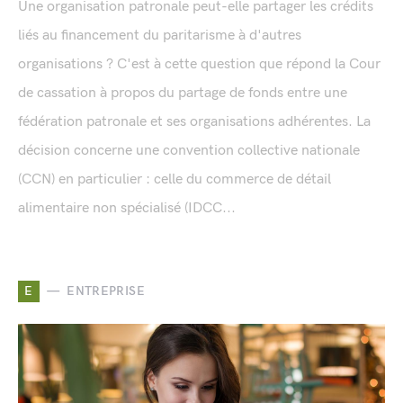
Une organisation patronale peut-elle partager les crédits
liés au financement du paritarisme à d'autres
organisations ? C'est à cette question que répond la Cour
de cassation à propos du partage de fonds entre une
fédération patronale et ses organisations adhérentes. La
décision concerne une convention collective nationale
(CCN) en particulier : celle du commerce de détail
alimentaire non spécialisé (IDCC...
E
ENTREPRISE