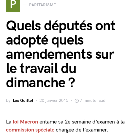
P
PARITARISME
Quels députés ont
adopté quels
amendements sur
le travail du
dimanche ?
by
Léo Guittet
20 janvier 2015
7 minute read
La
loi Macron
entame sa 2e semaine d’examen à la
commission spéciale
chargée de l’examiner.