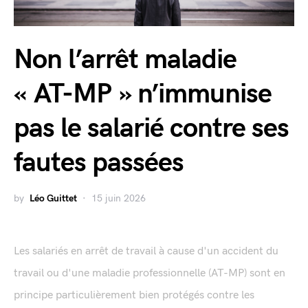
Non l’arrêt maladie
« AT-MP » n’immunise
pas le salarié contre ses
fautes passées
by
Léo Guittet
15 juin 2026
Les salariés en arrêt de travail à cause d'un accident du
travail ou d'une maladie professionnelle (AT-MP) sont en
principe particulièrement bien protégés contre les