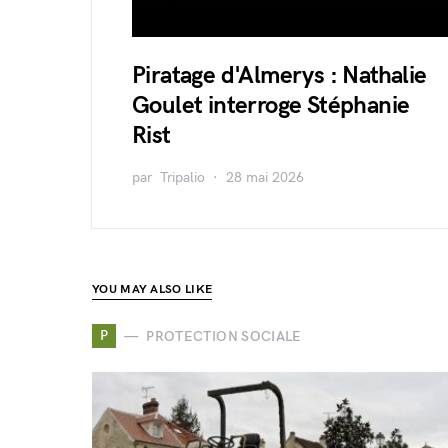
Piratage d'Almerys : Nathalie
Goulet interroge Stéphanie
Rist
par
Tripalio
28 mai 2026
YOU MAY ALSO LIKE
P
PROTECTION SOCIALE