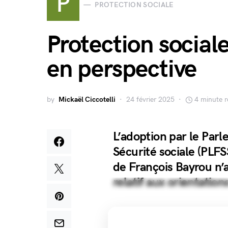
P
PROTECTION SOCIALE
Protection sociale
en perspective
by
Mickaël Ciccotelli
24 février 2025
4 minute 
L’adoption par le Parl
Sécurité sociale (PL
de François Bayrou n’a 
relatif aux orientation