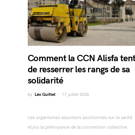
Comment la CCN Alisfa ten
de resserrer les rangs de sa
solidarité
by
Léo Guittet
17 juillet 2026
Les organismes assureurs positionnés sur la santé
et/ou la prévoyance de la convention collective