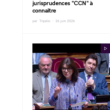
jurisprudences "CCN" à
connaître
par
Tripalio
26 juin 2026