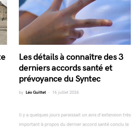
te
Les détails à connaître des 3
derniers accords santé et
prévoyance du Syntec
by
Léo Guittet
16 juillet 2026
Il y a quelques jours paraissait un avis d'extension très
important à propos du dernier accord santé conclu le