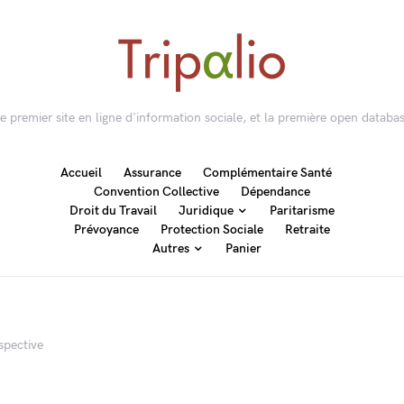
 le premier site en ligne d'information sociale, et la première open databas
Accueil
Assurance
Complémentaire Santé
Convention Collective
Dépendance
Droit du Travail
Juridique
Paritarisme
Prévoyance
Protection Sociale
Retraite
Autres
Panier
rspective