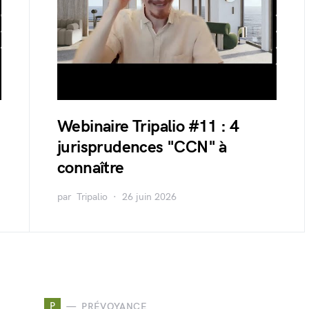
Webinaire Tripalio #11 : 4
jurisprudences "CCN" à
connaître
par
Tripalio
26 juin 2026
P
PRÉVOYANCE