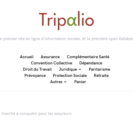
 le premier site en ligne d'information sociale, et la première open databas
Accueil
Assurance
Complémentaire Santé
Convention Collective
Dépendance
Droit du Travail
Juridique
Paritarisme
Prévoyance
Protection Sociale
Retraite
Autres
Panier
n marché à conquérir pour les assureurs