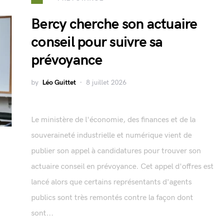
Bercy cherche son actuaire
conseil pour suivre sa
prévoyance
by
Léo Guittet
8 juillet 2026
Le ministère de l'économie, des finances et de la
souveraineté industrielle et numérique vient de
publier son appel à candidatures pour trouver son
actuaire conseil en prévoyance. Cet appel d'offres est
lancé alors que certains représentants d'agents
publics sont très remontés contre la façon dont
sont...