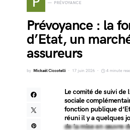
P
PRÉVOYANCE
Prévoyance : la f
d’Etat, un marché
assureurs
by
Mickaël Ciccotelli
17 juin 2026
4 minute rea
Le comité de suivi de l
sociale complémentair
fonction publique d’Et
réuni il y a quelques j
de la mise en œuvre d