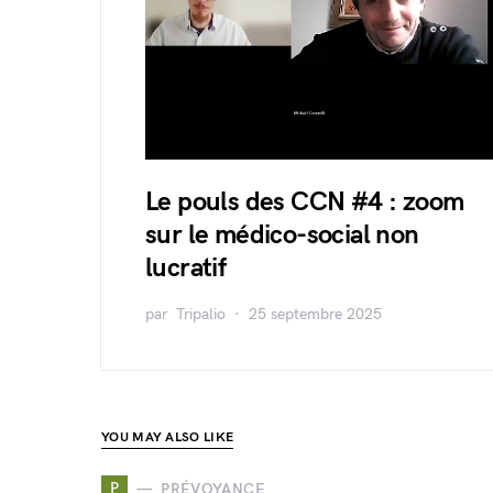
Le pouls des CCN #4 : zoom
sur le médico-social non
lucratif
par
Tripalio
25 septembre 2025
YOU MAY ALSO LIKE
P
PRÉVOYANCE